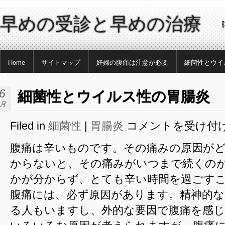
早めの受診と早めの治療
Home
サイトマップ
妊婦の腹痛は注意が必要
細菌性とウイ
6
細菌性とウイルス性の胃腸炎
1月
Filed in
細菌性
|
胃腸炎
コメントを受け付
細
菌
腹痛は辛いものです。その痛みの原因が
性
からないと、その痛みがいつまで続くの
と
ウ
かが分からず、とても辛い時間を過ごす
イ
腹痛には、必ず原因があります。精神的
ル
る人もいますし、外的な要因で腹痛を感
ス
性