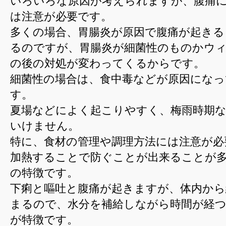
いろいろな原因が考えられますが、腹痛
の
は注意が必要です。
胃
多くの場合、胃腸炎が原因で腹痛が起きる
腸
るのですが、胃腸炎が細菌性のものかウ
炎
の後の対処が変わってくるからです。
は
細菌性の場合は、食中毒などが原因にな
す。
夏場などによく起こりやすく、梅雨時期
いけません。
特に、食材の管理や調理方法には注意が必
加熱することで防ぐことが出来ることが
の特徴です。
下痢と嘔吐と腹痛が起きますが、体内から
まるので、水分を補給しながら時間が経
が特徴です。